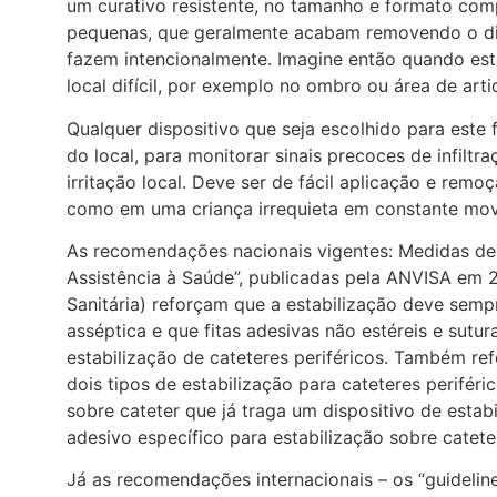
um curativo resistente, no tamanho e formato com
pequenas, que geralmente acabam removendo o d
fazem intencionalmente. Imagine então quando es
local difícil, por exemplo no ombro ou área de ar
Qualquer dispositivo que seja escolhido para este f
do local, para monitorar sinais precoces de infiltr
irritação local. Deve ser de fácil aplicação e re
como em uma criança irrequieta em constante m
As recomendações nacionais vigentes: Medidas de
Assistência à Saúde”, publicadas pela ANVISA em 2
Sanitária) reforçam que a estabilização deve sempr
asséptica e que fitas adesivas não estéreis e sutu
estabilização de cateteres periféricos. Também r
dois tipos de estabilização para cateteres perifér
sobre cateter que já traga um dispositivo de estab
adesivo específico para estabilização sobre cateter
Já as recomendações internacionais – os “guideli