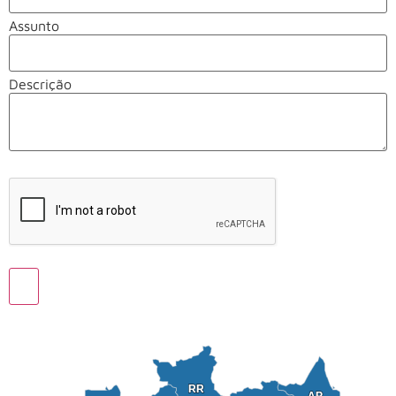
Assunto
Descrição
RR
RR
AP
AP