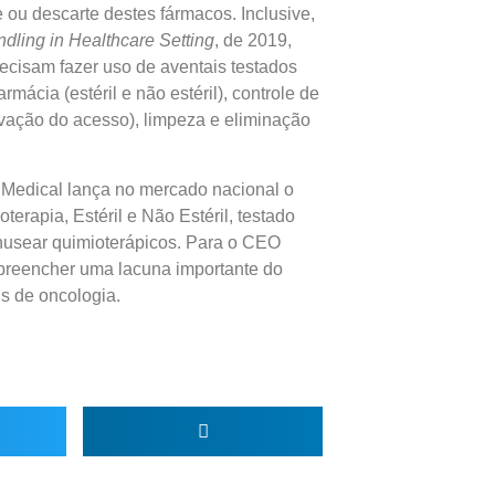
ou descarte destes fármacos. Inclusive,
ling in Healthcare Setting
, de 2019,
recisam fazer uso de aventais testados
rmácia (estéril e não estéril), controle de
ação do acesso), limpeza e eliminação
Medical lança no mercado nacional o
erapia, Estéril e Não Estéril, testado
anusear quimioterápicos. Para o CEO
á preencher uma lacuna importante do
is de oncologia.